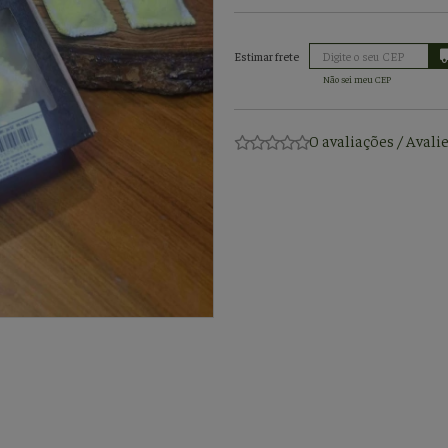
Não sei meu CEP
0 avaliações
/
Avali