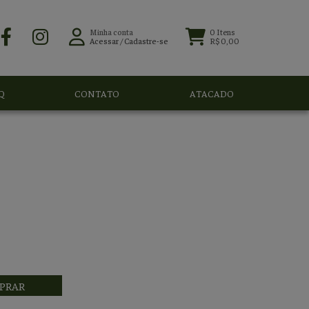
Minha conta
0
Itens
Acessar
/
Cadastre-se
R$ 0,00
Q
CONTATO
ATACADO
PRAR