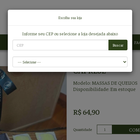
Escolha sua loja
Informe seu CEP ou selecione a loja desejada abaixo
PRODUTOS
MODO DE PREPARO
FA
CAPRESE
Modelo: MASSAS DE QUEIJOS
Disponibilidade:
Em estoque
R$ 64,90
COM
Quantidade