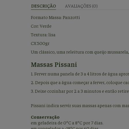
DESCRIÇÃO
AVALIAÇÕES (0)
Formato Massa: Panzotti
Cor: Verde
Textura: lisa
CX 500gr
Um clássico, uma releitura com queijo mussarela,
Massas Pissani
1. Ferver numa panela de 3 a 4 litros de água ap
2. Depois que a água começar a ferver, coloque 
3. Deixe cozinhar por 2 a 3 minutos e então reti
Pissani indica servir suas massas apenas com ma
Conservação
em geladeira de 0ºC a 8ºC por 7 dias.
em congelador a -18ºC por 60 dias.