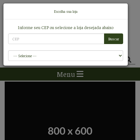
Escolha sua loja
Informe seu CEP ou selecione a loja desejada abaixo
0
Itens
R$ 0,00
Menu