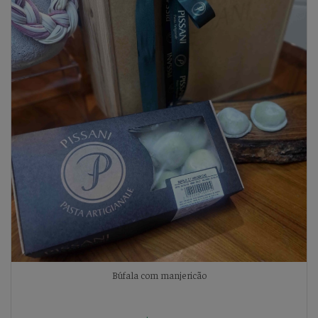
Búfala com manjericão