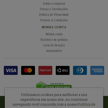
Sobre a empresa
Trocas e Devoluções
Política de Privacidade
Termos & Condições
MINHA CONTA
Minha conta
Histórico de pedidos
Lista de desejos
Informativo
Utilizamos cookies para melhorar a sua
experiência em nosso site.
Ao continuar
Pissani Indústria e Comércio de Alimentos Ltda - CNPJ: 08.581.434/0001-34
navegando você concorda com a nossa
Política de
Fábrica - Rua Francisco Otaviano, 71 - Mooca - São Paulo / SP - CEP: 03111-020