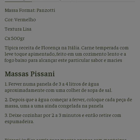
Massa Format: Panzotti
Cor: Vermelho
Textura Lisa
Cx 500gr
Típica receita de Florença na Itália. Carne temperada com
leve toque apimentado, feito em um cozimento lento e a
fogo baixo para alcançar este particular sabor e macies
Massas Pissani
1. Ferver numa panela de 3 a 4 litros de água
aproximadamente com uma colher de sopa de sal.
2. Depois que a água começar a ferver, coloque cada peça de
massa, uma a uma ainda congelada na panela
3. Deixe cozinhar por 2 a 3 minutos e então retire com
espumadeira.
Pissani indica servir suas massas apenas com manteigas