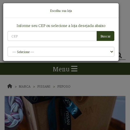
Escolha sua loja
Informe seu CEP ou selecione a loja desejada abaixo
0
Itens
R$ 0,00
Menu
MARCA
PISSANI
PEPOSO